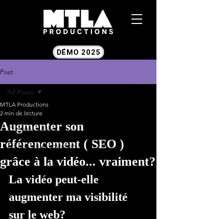
DÉMO 2025
Post
All Posts
MTLA Productions
All Posts
2 min de lecture
Augmenter son
Contenu vidéo
référencement ( SEO )
Équipe de production
grâce à la vidéo... vraiment?
La vidéo peut-elle 
augmenter ma visibilité 
sur le web?